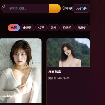
登录
注册
合集
电影
电视剧
综艺
动漫
恐怖片
纪录片
月面档案
更新至14集/韩国